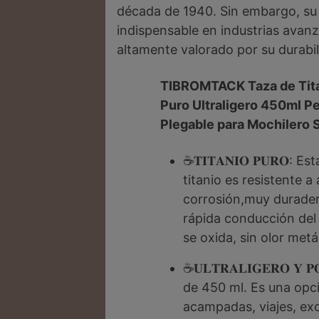
década de 1940. Sin embargo, su
indispensable en industrias avan
altamente valorado por su durabi
TIBROMTACK Taza de Tita
Puro Ultraligero 450ml Pe
Plegable para Mochilero 
☕𝐓𝐈𝐓𝐀𝐍𝐈𝐎 𝐏𝐔𝐑𝐎
titanio es resistente a 
corrosión,muy duradero
rápida conducción del c
se oxida, sin olor metá
☕𝐔𝐋𝐓𝐑𝐀𝐋𝐈𝐆𝐄𝐑𝐎 
de 450 ml. Es una opci
acampadas, viajes, exc