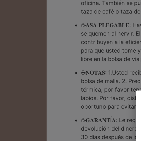
oficina. También se pu
taza de café o taza de
☕𝐀𝐒𝐀 𝐏𝐋𝐄𝐆𝐀𝐁𝐋𝐄
se quemen al hervir. E
contribuyen a la efici
para que usted tome y 
libre en la bolsa de vi
☕𝐍𝐎𝐓𝐀𝐒: 1.Usted rec
bolsa de malla. 2. Pre
térmica, por favor te
labios. Por favor, dis
oportuno para evitar q
☕𝐆𝐀𝐑𝐀𝐍𝐓Í𝐀: Le re
devolución del dinero 
30 días después de la