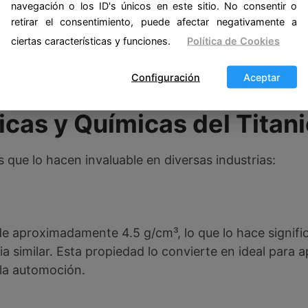
navegación o los ID's únicos en este sitio. No consentir o
retirar el consentimiento, puede afectar negativamente a
ciertas características y funciones.
Política de Cookies
Configuración
Aceptar
icas y Químicas del Titan
s que lo hacen invaluable en diversas industrias:
 de aproximadamente 4.5 g/cm³, lo que lo hace signifi
a similar. Esta propiedad lo convierte en ideal para 
 la automoción.