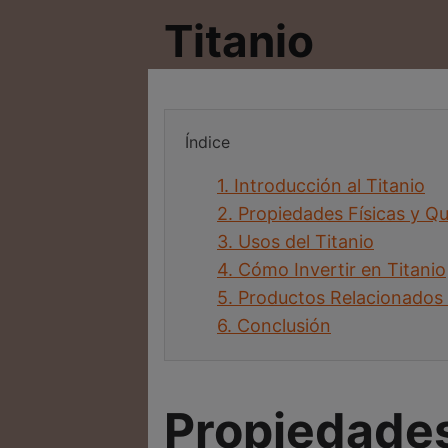
Titanio
Índice
1.
Introducción al Titanio
2.
Propiedades Físicas y Qu
3.
Usos del Titanio
4.
Cómo Invertir en Titanio
5.
Productos Relacionados 
6.
Conclusión
Propiedades 