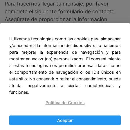
Para hacernos llegar tu mensaje, por favor
completa el siguiente formulario de contacto.
Asegúrate de proporcionar la información
correcta para que podamos responderte de
manera oportuna.
Utilizamos tecnologías como las cookies para almacenar
y/o acceder a la información del dispositivo. Lo hacemos
para mejorar la experiencia de navegación y para
¿Cómo podemos
mostrar anuncios (no) personalizados. El consentimiento
a estas tecnologías nos permitirá procesar datos como
ayudarte?
el comportamiento de navegación o los ID's únicos en
este sitio. No consentir o retirar el consentimiento, puede
Aquí nos preocupamos por brindarte la mejor
afectar negativamente a ciertas características y
funciones.
experiencia posible. Si tienes alguna pregunta
sobre nuestros productos, sugerencias para
Política de Cookies
mejorar nuestro sitio web o cualquier otro
asunto, estaremos encantados de escucharte y
Aceptar
responder tus inquietudes.