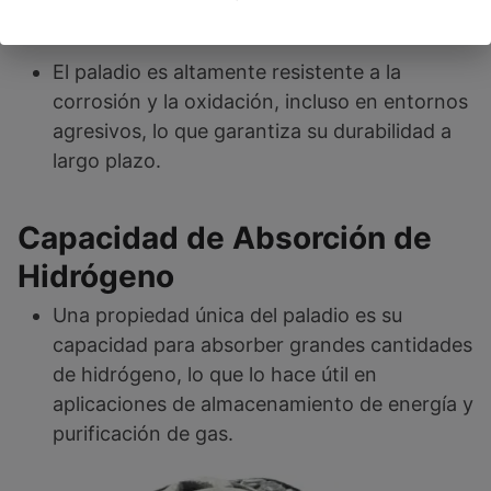
Resistencia a la Corrosión
El paladio es altamente resistente a la
corrosión y la oxidación, incluso en entornos
agresivos, lo que garantiza su durabilidad a
largo plazo.
Capacidad de Absorción de
Hidrógeno
Una propiedad única del paladio es su
capacidad para absorber grandes cantidades
de hidrógeno, lo que lo hace útil en
aplicaciones de almacenamiento de energía y
purificación de gas.