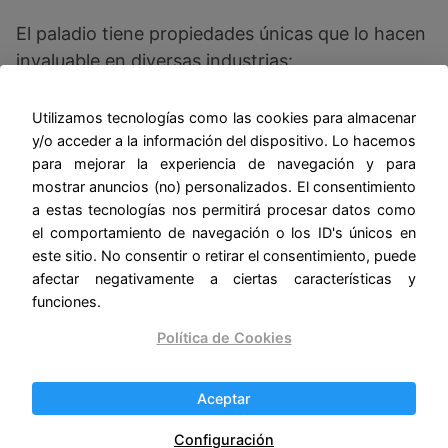
El paladio tiene propiedades únicas que lo hacen
invaluable en diversas industrias:
Utilizamos tecnologías como las cookies para almacenar
Punto de Fusión
y/o acceder a la información del dispositivo. Lo hacemos
para mejorar la experiencia de navegación y para
El paladio tiene un punto de fusión de
mostrar anuncios (no) personalizados. El consentimiento
aproximadamente 1,554 °C, lo que lo hace
a estas tecnologías nos permitirá procesar datos como
ideal para aplicaciones que requieren
el comportamiento de navegación o los ID's únicos en
resistencia térmica.
este sitio. No consentir o retirar el consentimiento, puede
afectar negativamente a ciertas características y
funciones.
Densidad
Política de Cookies
Con una densidad de 12.02 g/cm³, el paladio
es menos denso que el platino pero sigue
Aceptar
siendo un metal pesado y duradero.
Configuración