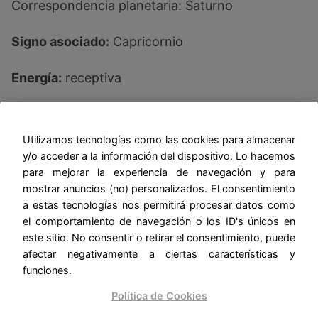
Correspondencia planetaria: Saturno
Signo asociado:
Capricornio
Energía:
receptiva
Poderes:
Utilizamos tecnologías como las cookies para almacenar
Magia de defensa, barrera y reenvío PARA
y/o acceder a la información del dispositivo. Lo hacemos
RECHAZAR EL MAL
para mejorar la experiencia de navegación y para
mostrar anuncios (no) personalizados. El consentimiento
a estas tecnologías nos permitirá procesar datos como
El uso del plomo en magia se remonta a tiempos
el comportamiento de navegación o los ID's únicos en
muy antiguos. Los griegos grababan palabras de
este sitio. No consentir o retirar el consentimiento, puede
poder en planchas de plomo para lograr una
afectar negativamente a ciertas características y
protección duradera contra todo tipo de daños.
funciones.
Sin embargo, este metal tiene fama de peligroso,
Política de Cookies
porque cuando es absorbido por el cuerpo puede