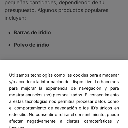
pequeñas cantidades, dependiendo de tu
presupuesto. Algunos productos populares
incluyen:
Barras de iridio
Polvo de iridio
ETFs y Fondos Indexados
Si prefieres no tener iridio físico, puedes invertir
Utilizamos tecnologías como las cookies para almacenar
y/o acceder a la información del dispositivo. Lo hacemos
en fondos cotizados (ETFs) que rastrean el
para mejorar la experiencia de navegación y para
precio del iridio. Estos instrumentos financieros
mostrar anuncios (no) personalizados. El consentimiento
te permiten beneficiarte del aumento del precio
a estas tecnologías nos permitirá procesar datos como
del iridio sin tener que almacenarlo físicamente.
el comportamiento de navegación o los ID's únicos en
este sitio. No consentir o retirar el consentimiento, puede
afectar negativamente a ciertas características y
Joyería como Inversión
funciones.