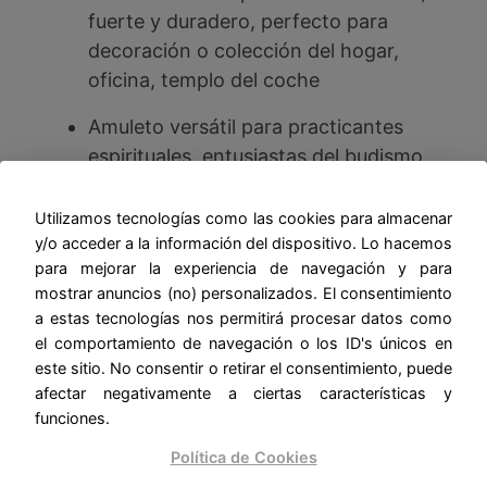
fuerte y duradero, perfecto para
decoración o colección del hogar,
oficina, templo del coche
Amuleto versátil para practicantes
espirituales, entusiastas del budismo
o cualquier persona que busque
sabiduría y protección
Utilizamos tecnologías como las cookies para almacenar
y/o acceder a la información del dispositivo. Lo hacemos
Exquisita artesanía, hecho a mano en
para mejorar la experiencia de navegación y para
Nepal, adecuado para el hogar, la
mostrar anuncios (no) personalizados. El consentimiento
oficina o la decoración del coche,
a estas tecnologías nos permitirá procesar datos como
el comportamiento de navegación o los ID's únicos en
perfecto como un regalo
este sitio. No consentir o retirar el consentimiento, puede
significativo para amigos y familiares
afectar negativamente a ciertas características y
funciones.
Dorje phurba vajra, un símbolo
antiguo y poderoso en el budismo
Política de Cookies
tibetano, representa tu espiritualidad