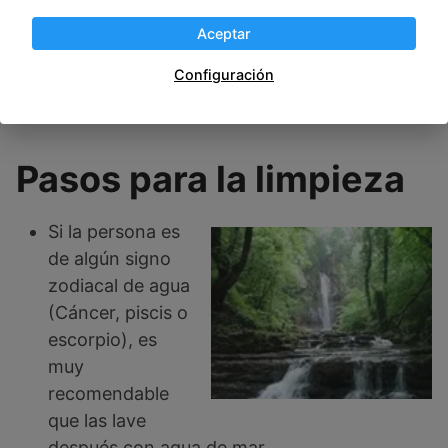
y creencia
Aceptar
Configuración
Ver Oferta en Amazon
Pasos para la limpieza
Si la persona es
de algún signo
zodiacal de agua
(Cáncer, piscis o
escorpio), es
muy
recomendable
que las lave
después con agua de mar.