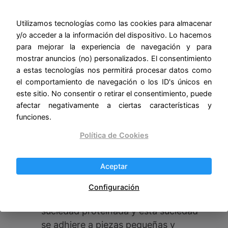
Utilizamos tecnologías como las cookies para almacenar
y/o acceder a la información del dispositivo. Lo hacemos
para mejorar la experiencia de navegación y para
mostrar anuncios (no) personalizados. El consentimiento
a estas tecnologías nos permitirá procesar datos como
KECOOLKE Limpiador Ultrasónico de
el comportamiento de navegación o los ID's únicos en
Joyas, Limpiador Sónico de 750 ml con
este sitio. No consentir o retirar el consentimiento, puede
Temporizador Digital para Gafas,
afectar negativamente a ciertas características y
Anillos, Monedas, Anillos, Cubiertos
funciones.
Política de Cookies
El limpiador ultrasónico hace vibrar el
agua 42.000 veces por segundo para
Aceptar
eliminar la suciedad oculta. Con la
mayor frecuencia de vibración
Configuración
doméstica se puede limpiar la
suciedad proteinada y esta suciedad
se adhiere a piezas pequeñas y